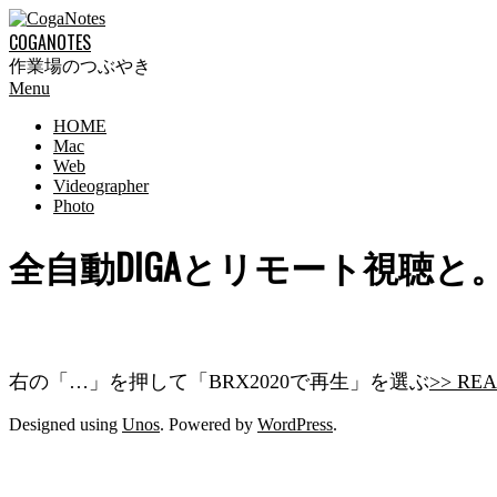
Skip
to
COGANOTES
content
作業場のつぶやき
Primary
Menu
Navigation
HOME
Menu
Mac
Web
Videographer
Photo
全自動DIGAとリモート視聴と。
右の「…」を押して「BRX2020で再生」を選ぶ
>> RE
2017-
Designed using
Unos
. Powered by
WordPress
.
06-
11