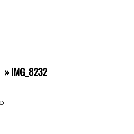
 »
IMG_8232
AD