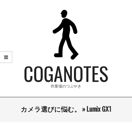
Skip
to
content
COGANOTES
作業場のつぶやき
Primary
カメラ選びに悩む。 »
Lumix GX1
Navigation
Menu