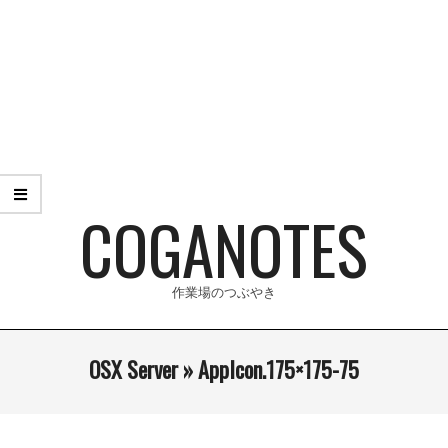
Skip
to
content
COGANOTES
作業場のつぶやき
Primary
OSX Server »
AppIcon.175×175-75
Navigation
Menu