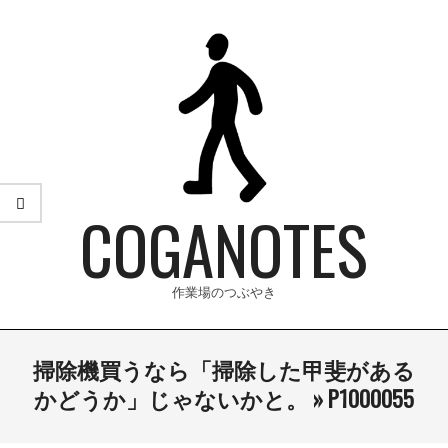
Skip
to
content
COGANOTES
作業場のつぶやき
Primary
掃除機買うなら「掃除した甲斐がある
Navigation
かどうか」じゃないかと。 »
P1000055
Menu