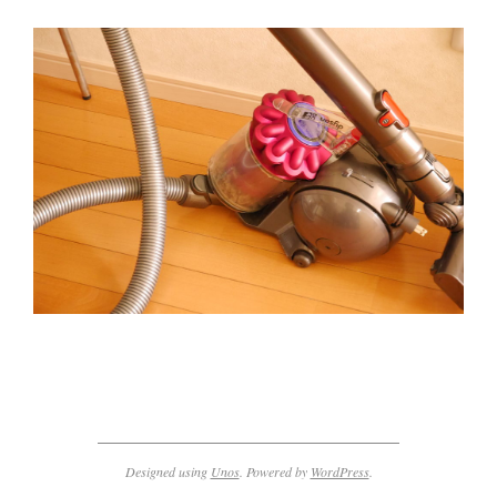
2014-
03-
21
Designed using
Unos
. Powered by
WordPress
.