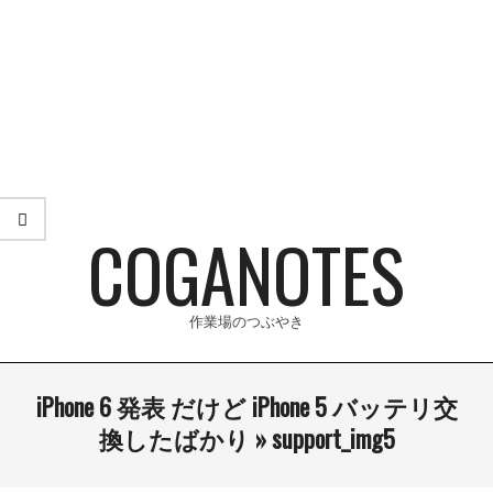
Skip
to
content
COGANOTES
作業場のつぶやき
Primary
iPhone 6 発表 だけど iPhone 5 バッテリ交
Navigation
換したばかり »
support_img5
Menu