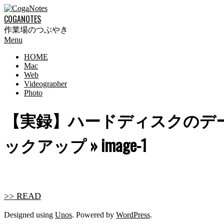
Skip
to
COGANOTES
content
作業場のつぶやき
Primary
Menu
Navigation
HOME
Menu
Mac
Web
Videographer
Photo
【実録】ハードディスクのデ
ックアップ »
image-1
>> READ
2021-
Designed using
Unos
. Powered by
WordPress
.
04-