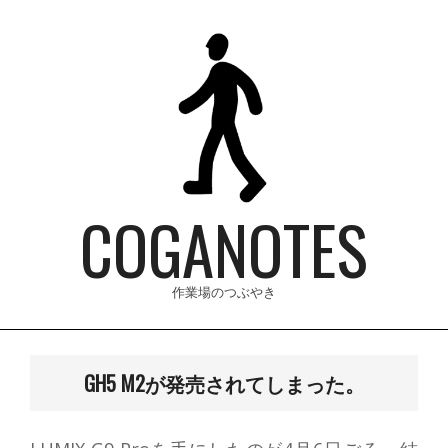
Skip
to
content
COGANOTES
作業場のつぶやき
Primary
Navigation
GH5 M2が発売されてしまった。
Menu