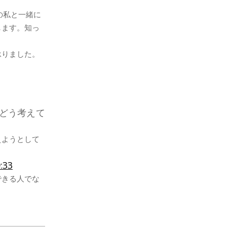
の私と一緒に
します。知っ
承りました。
どう考えて
えようとして
:33
できる人でな