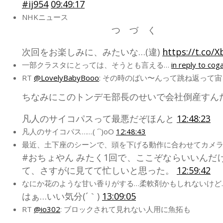
#ij954
09:49:17
NHKニュース
つ づ く
次回をお楽しみに、みたいな…(違)
https://t.co/
一部クラスタにとっては、そうとも言える…
in reply to cog
RT
@LovelyBabyBooo
: その時のばい〜んって跳ね返って
ちなみにこのトンデモ部長のせいで会社倒産すん
凡人のサイコパスって最悪だぞほんと
12:48:23
凡人のサイコパス……( ´`)oO
12:48:43
最近、土下座のシーンで、頭を下げる動作に合わせてカメラを
#おちょやん みたく1回で、ここぞならいいんだ
て、さすがに見てて忙しいと思った。
12:59:42
なにか花のような甘い香りがする…柔軟剤かもしれないけど
はぁ…いい気分(´｀)
13:09:05
RT
@io302
: ブロックされて見れない人用に魚拓も