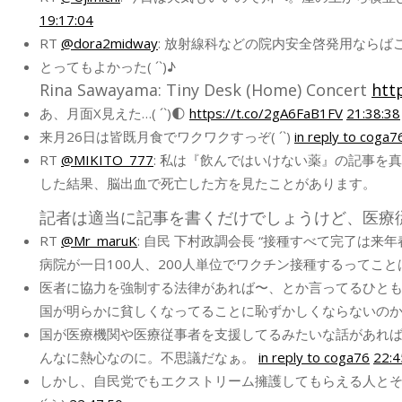
19:17:04
RT
@dora2midway
: 放射線科などの院内安全啓発用ならば
とってもよかった( ´`)♪
Rina Sawayama: Tiny Desk (Home) Concert
htt
あ、月面X見えた…( ´`)🌓
https://t.co/2gA6FaB1FV
21:38:38
来月26日は皆既月食でワクワクすっぞ( ´`)
in reply to coga7
RT
@MIKITO_777
: 私は『飲んではいけない薬』の記事
した結果、脳出血で死亡した方を見たことがあります。
記者は適当に記事を書くだけでしょうけど、医療
RT
@Mr_maruK
: 自民 下村政調会長 “接種すべて完了は来年
病院が一日100人、200人単位でワクチン接種するってこ
医者に協力を強制する法律があれば〜、とか言ってるひとも
国が明らかに貧しくなってることに恥ずかしくならないのかな
国が医療機関や医療従事者を支援してるみたいな話があれ
んなに熱心なのに。不思議だなぁ。
in reply to coga76
22:4
しかし、自民党でもエクストリーム擁護してもらえる人とそ