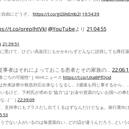
ご自由にどうぞ。
https://t.co/gGShiEmb2I
19:54:39
ps://t.co/orepIhtVkI
@YouTube
より
21:04:55
6
21:39:51
を真に受けて、ひどい高血圧にもかかわらずどんなに説得しても降圧
従事者はそれによっておこる患者とその家族の…
22:06:
春ごろの可能性“ | NHKニュース
https://t.co/UXaBPfQcid
とは外来診察や救急対応出来なくなるし。3週後も同じ事するから、
いるけど、下村氏が求める"協力"は"お金や資源のないお国への奉
…(´｀)
22:39:09
ば、支持率にもプラスだし出てくるはずなんだけどなぁ。旅行業向
5:53
うでない人がいるのは毎度面白い…どの辺が違うんだろう…という