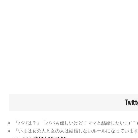
Skip
to
content
Twitt
「パパは？」「パパも優しいけど！ママと結婚したい」(´｀
「いまは女の人と女の人は結婚しないルールになっていま