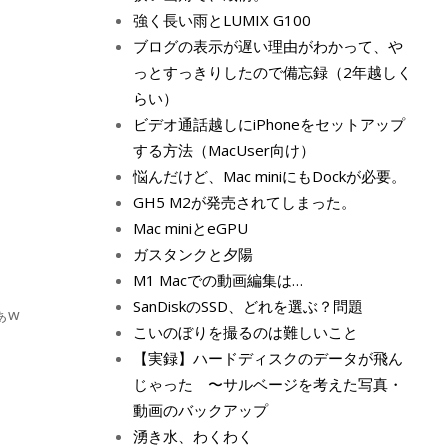
強く長い雨とLUMIX G100
ブログの表示が遅い理由がわかって、や
っとすっきりしたので備忘録（2年越しく
らい）
ビデオ通話越しにiPhoneをセットアップ
する方法（MacUser向け）
悩んだけど、Mac miniにもDockが必要。
GH5 M2が発売されてしまった。
Mac miniとeGPU
ガスタンクと夕陽
M1 Macでの動画編集は…
SanDiskのSSD、どれを選ぶ？問題
ぁw
こいのぼりを撮るのは難しいこと
【実録】ハードディスクのデータが飛ん
じゃった 〜サルベージを考えた写真・
動画のバックアップ
湧き水、わくわく