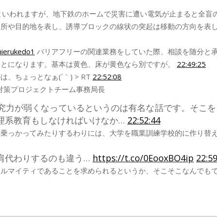
クといわれますが、地下鉄のホームで災害に遭い電気が止まると全盲
場所や目的地を表し、誘導ブロックの線状の突起は移動の方向を表
ierukedo1
バリアフリーの関連業務をしていた際、相談を随分と
ことになります。基本は黄色、床が黄色なら別ですが。
22:49:25
ちょっとなぁ(´｀) > RT
22:52:08
ン対策プロジェクトチーム事務局長
究力が弱くなっているというのは有名な話です。そこを
理系教育もしなければいけなか…
22:52:44
か乗っかってみたりするわりには、大学を職業訓練学校的に作り替
肩代わりするのも違う…
https://t.co/0EooxBO4ip
22:59
ールマイティであることを求められるというか、そこそこなんでも