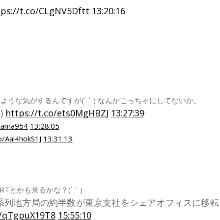
tps://t.co/CLgNV5Dftt
13:20:16
うな気がするんですが(´｀) なんかごっちゃにしてないか。
)
https://t.co/ets0MgHBZJ
13:27:39
tama954
13:28:05
co/Aal4hokS1J
13:31:13
Tとかも来るかな？(´｀)
N系列地方局の約半数が東京支社をシェアオフィスに移
co/qTgpuX19T8
15:55:10