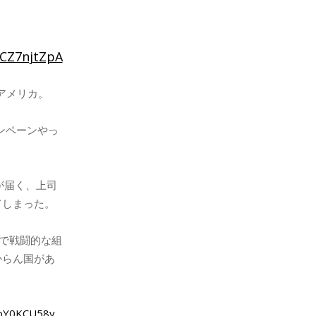
8CZ7njtZpA
アメリカ。
ンペーンやっ
が届く、上司
てしまった。
りで戦闘的な組
からん国があ
/hpY0KCU58v