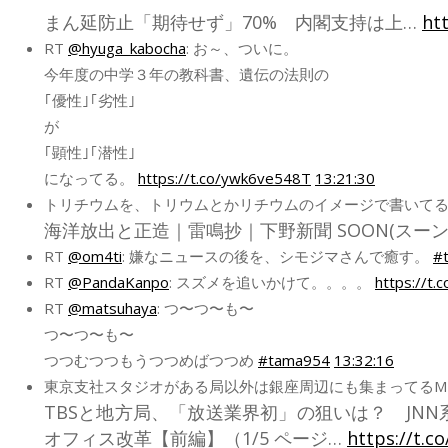
まん延防止「期待せず」70% 内閣支持は上…
ht
RT
@hyuga_kabocha
: お～、ついに。
今年度の中学３年の教科書、遺伝の法則の
｢優性｣｢劣性｣
が
｢顕性｣｢潜性｣
になってる。
https://t.co/ywk6ve548T
13:21:30
トリチウムを、トリウムとかリチウムのイメージで書いてるよ
海洋放出と正造｜雷鳴抄｜下野新聞 SOON(スーン
RT
@om4ti
: 嫌なニュースの後を、シモジマさんで癒す。
#
RT
@PandaKanpo
: スズメを追いかけて。。。。
https://t.
RT
@matsuhaya
: つ〜つ〜も〜
つ〜つ〜も〜
つつむつつもうつつめばつつめ
#tama954
13:32:16
東京支社スタジオがある局以外は銀座周辺にも集まってるMR
TBSと地方局、「放送業界初」の狙いは？ JN
オフィス改革【前編】（1/5 ページ…
https://t.