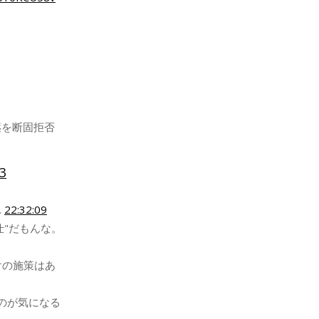
薬を断固拒否
13
…
22:32:09
仕"だもんな。
けの施策はあ
のが気になる