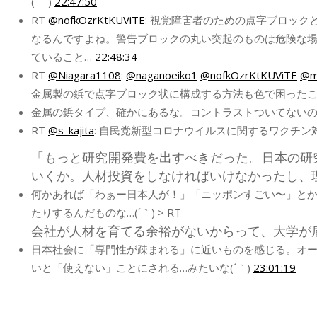
(´｀)
22:47:50
RT
@nofkOzrKtKUViTE
: 視覚障害者のための点字ブロッ
なるんですよね。警告ブロックの丸い突起のものは危険な
ていること…
22:48:34
RT
@Niagara1108
:
@naganoeiko1
@nofkOzrKtKUViTE
@m
金属製の鋲で点字ブロック状に構成する方法も色で困った
金属の鋲タイプ、確かにあるな。コントラストついてないのは、
RT
@s_kajita
: 自民党新型コロナウイルスに関するワクチ
「もっと研究開発費を出すべきだった。日本の研
いくか。人材投資をしなければいけなかったし、
何かあれば「わぁー日本人が！」「ニッポンすごい〜」と
たりするんだものな…(´｀) > RT
会社が人材を育てる余裕がないからって、大学が
日本社会に「専門性が疎まれる」に近いものを感じる。オ
いと「使えない」ことにされる…みたいな(´｀)
23:01:19