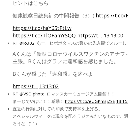
ヒントはこちら
健康観察日誌集計の中間報告（3）(
https://t.co
https://t.co/haY65tFtLw
https://t.co/TlQFamYSQQ
https://t…
13:13:00
RT
@io302
: あー、ヒポポタマスの誓いの先入観でスルーし
Aくんは「新型コロナウイルスワクチンのアナフ
主張。Bくんはグラフに違和感を感じました。
Bくんが感じた『違和感』を述べよ
https://t…
13:13:02
RT
@VSE_photo
: ロマンスカーミュージアム開館！！
まーじでやばい！！感動！
https://t.co/eUGKmsjZSE
13:15
直近の行動に対しての印象で支持率を上げる。
スペシャルウィークに現金を配るラジオみたいなもので、
ろうな…(´｀)