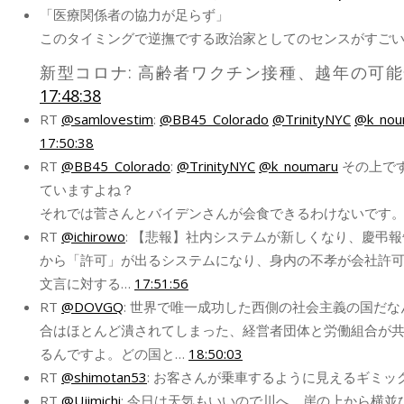
「医療関係者の協力が足らず」
このタイミングで逆撫でする政治家としてのセンスがすご
新型コロナ: 高齢者ワクチン接種、越年の可
17:48:38
RT
@samlovestim
:
@BB45_Colorado
@TrinityNYC
@k_nou
17:50:38
RT
@BB45_Colorado
:
@TrinityNYC
@k_noumaru
その上で
ていますよね？
それでは菅さんとバイデンさんが会食できるわけないです
RT
@ichirowo
: 【悲報】社内システムが新しくなり、慶弔
から「許可」が出るシステムになり、身内の不孝が会社許
文言に対する…
17:51:56
RT
@DOVGQ
: 世界で唯一成功した西側の社会主義の国だ
合はほとんど潰されてしまった、経営者団体と労働組合が
るんですよ。どの国と…
18:50:03
RT
@shimotan53
: お客さんが乗車するように見えるギミ
RT
@Ujimichi
: 今日は天気もいいので川へ。崖の上から横並