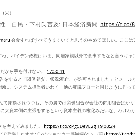
い（呆）
能性 自民・下村氏言及: 日本経済新聞
https://t.co/
maru
会食すればすべてうまくいくと思うのやめてほしい。ここは
すね、バイデン政権はいま、同居家族以外で食事するなと言うキャ
。だから手を付けない。
17:50:41
報告をすると「関係:祖父、状況:死亡、が許可されました」とメール
可制に。システム担当者いわく「他の稟議フローと同じように作っ
なんて揶揄されつつも、その裏では労働組合が会社の御用組合ばか
共に大資本側の主張をするという資本主義の権化みたいな、わけわ
ックを考えてみました。
https://t.co/cPg5DevE2g
19:00:24
びで登場したオオバンのショッカー感半端ない。(笑)
https://t.co