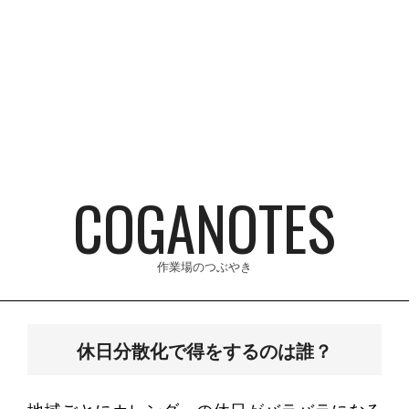
Skip
to
content
COGANOTES
作業場のつぶやき
Primary
Navigation
休日分散化で得をするのは誰？
Menu