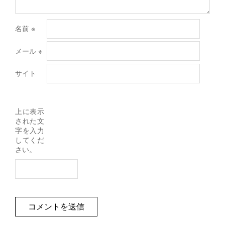
名前
※
メール
※
サイト
上に表示
された文
字を入力
してくだ
さい。