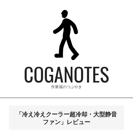
Skip
to
content
COGANOTES
作業場のつぶやき
Primary
Navigation
「冷え冷えクーラー超冷却・大型静音
Menu
ファン」レビュー