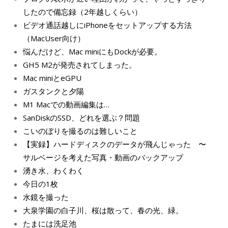
したので備忘録（2年越しくらい）
ビデオ通話越しにiPhoneをセットアップする方法
（MacUser向け）
悩んだけど、Mac miniにもDockが必要。
GH5 M2が発売されてしまった。
Mac miniとeGPU
ガスタンクと夕陽
M1 Macでの動画編集は…
SanDiskのSSD、どれを選ぶ？問題
こいのぼりを撮るのは難しいこと
【実録】ハードディスクのデータが飛んじゃった 〜
サルベージを考えた写真・動画のバックアップ
湧き水、わくわく
今日の1枚
水鏡を撮った
大泉学園の白子川、桜は散って、春の光、緑。
たまには洗足池