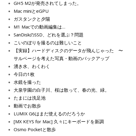
GH5 M2が発売されてしまった。
Mac miniとeGPU
ガスタンクと夕陽
M1 Macでの動画編集は…
SanDiskのSSD、どれを選ぶ？問題
こいのぼりを撮るのは難しいこと
【実録】ハードディスクのデータが飛んじゃった 〜
サルベージを考えた写真・動画のバックアップ
湧き水、わくわく
今日の1枚
水鏡を撮った
大泉学園の白子川、桜は散って、春の光、緑。
たまには洗足池
動画でお散歩
LUMIX G6はまだ使えるのだろうか
[MX KEYS for Mac] 久々にキーボードを新調
Osmo Pocketと散歩