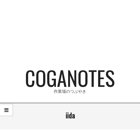
Skip
to
content
COGANOTES
作業場のつぶやき
Primary
iida
Navigation
Menu