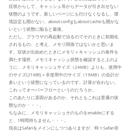
症状からして、キャッシュ等からデータが引き出せない
状態のようです。新しいページにも行けなくなるし、環
境設定も開かない、about:configもabout:cacheも開かな
いという状態に陥ると最後。
ただし、ブラウザの再起動で治るのでそのときに初期化
されるもの、と考え、メモリ関係ではないかと思いま
す。症状が出始めたときにメモリ＋キャッシュの条件を
満たす場所、メモリキャッシュ状態を確認すると上のよ
うに、メモリキャッシュサイズ（24MB）よりも、使用中
のサイズ(21MB)＋非使用中のサイズ（19MB）の合計が
多いという状態になっているのです。計算が合わない。
これってオーバーフローというのだろうか。
このあたりに原因があるのか、それともこれは普通の状
態なのか・・・。
ちなみに、メモリキャッシュそのものをenableにする
と、1時間持ちません・・・。
現在はSafariをメインにしつつありますが、時々Safari非