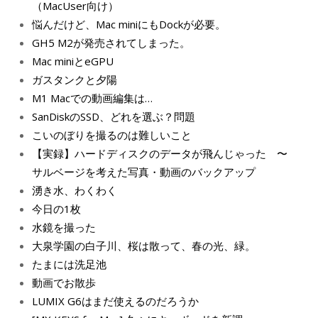
（MacUser向け）
悩んだけど、Mac miniにもDockが必要。
GH5 M2が発売されてしまった。
Mac miniとeGPU
ガスタンクと夕陽
M1 Macでの動画編集は…
SanDiskのSSD、どれを選ぶ？問題
こいのぼりを撮るのは難しいこと
【実録】ハードディスクのデータが飛んじゃった 〜
サルベージを考えた写真・動画のバックアップ
湧き水、わくわく
今日の1枚
水鏡を撮った
大泉学園の白子川、桜は散って、春の光、緑。
たまには洗足池
動画でお散歩
LUMIX G6はまだ使えるのだろうか