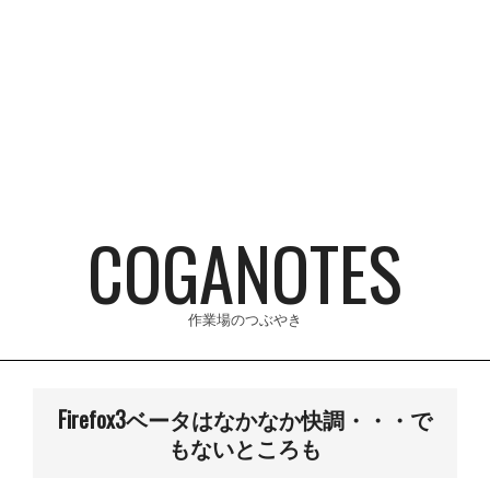
Skip
to
content
COGANOTES
作業場のつぶやき
Primary
Navigation
Firefox3ベータはなかなか快調・・・で
Menu
もないところも