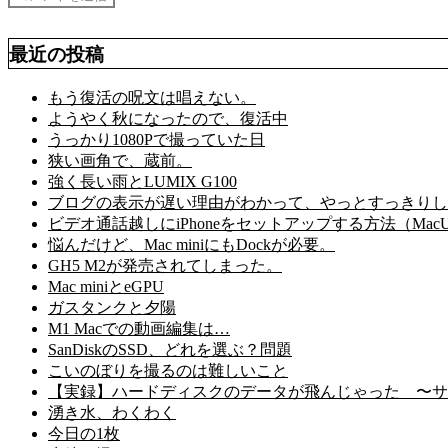
最近の投稿
もう復活の呪文は唱えない。
ようやく秋になったので、復活中
うっかり1080Pで撮っていた日
狭い画角で、蔵前。
強く長い雨とLUMIX G100
ブログの表示が遅い理由がわかって、やっとすっきりし
ビデオ通話越しにiPhoneをセットアップする方法（MacU
悩んだけど、Mac miniにもDockが必要。
GH5 M2が発売されてしまった。
Mac miniとeGPU
ガスタンクと夕陽
M1 Macでの動画編集は…
SanDiskのSSD、どれを選ぶ？問題
こいのぼりを撮るのは難しいこと
【実録】ハードディスクのデータが飛んじゃった 〜サ
湧き水、わくわく
今日の1枚