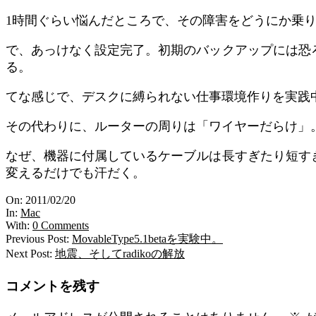
1時間ぐらい悩んだところで、その障害をどうにか乗
で、あっけなく設定完了。初期のバックアップには恐
る。
てな感じで、デスクに縛られない仕事環境作りを実践
その代わりに、ルーターの周りは「ワイヤーだらけ」
なぜ、機器に付属しているケーブルは長すぎたり短す
変えるだけでも汗だく。
2011-
On:
2011/02/20
02-
In:
Mac
20
With:
0 Comments
Previous Post:
MovableType5.1betaを実験中。
Next Post:
地震、そしてradikoの解放
コメントを残す