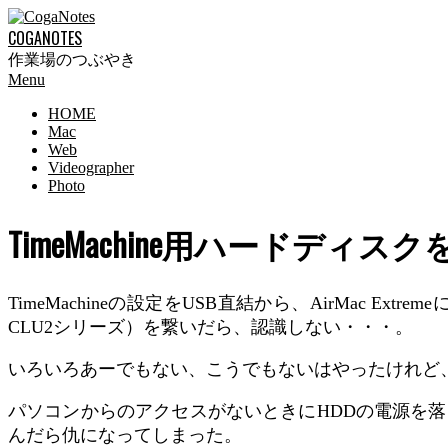
Skip
to
COGANOTES
content
作業場のつぶやき
Primary
Menu
Navigation
HOME
Menu
Mac
Web
Videographer
Photo
TimeMachine用ハードディ
TimeMachineの設定をUSB直結から、AirMac E
CLU2シリーズ）を繋いだら、認識しない・・・。
いろいろあーでもない、こうでもないはやったけれど
パソコンからのアクセスがないときにHDDの電源を
んだら仇になってしまった。