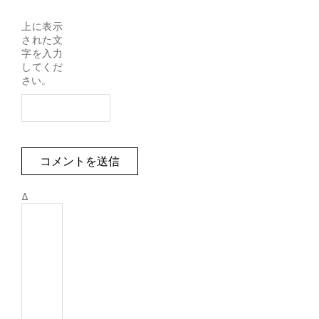
上に表示
された文
字を入力
してくだ
さい。
Δ