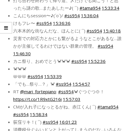
打ち合わせ終わって帰り道、〆だけでも聞こう！と思
ったら謎の歌…またあしたー♪( ´`)
#tama954
15:33:34
こんにちsession〜♪(´o`)/
#ss954
15:36:04
けもフレ〜
#ss954
15:36:36
六本木的な街なんだな、ほんとに( ´`)
#ss954
15:40:18
災害での対応力とかにも繋がるようなとこがあるな…誰
かが主催してるわけではない群衆の管理。
#ss954
15:46:30
カニ祭り、おめでとう🦀🦀🦀
#ss954
15:52:36
🦀🦀🦀
📛📛📛
#ss954
15:53:39
「でも…祭り…？」🦀
#ss954
15:54:57
RT
@mari_fortepiano
:
#ss954
🦀ぐつぐつ🍲！
https://t.co/1R9xtG216i
15:57:03
CMが入れ子になっとるがね、赤江くん( ´`)
#tama954
#ss954
15:58:34
荻窪リキ！( ´`)
#ss954
16:01:23
消費税分ぐらいドンと上がってしまうのだな…いろんな