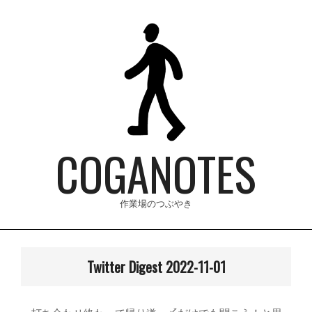
Skip
to
content
COGANOTES
作業場のつぶやき
Primary
Navigation
Twitter Digest 2022-11-01
Menu