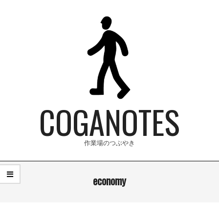
Skip
to
content
COGANOTES
作業場のつぶやき
Primary
economy
Navigation
Menu