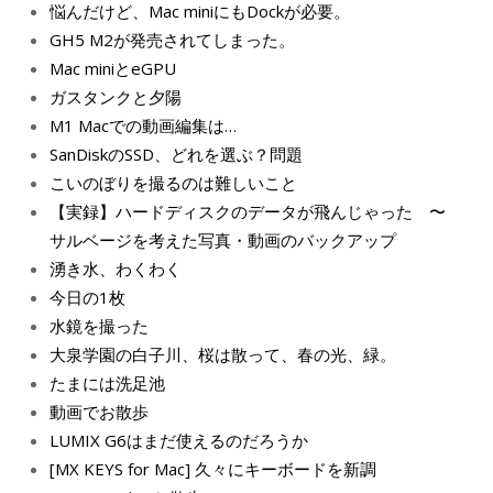
悩んだけど、Mac miniにもDockが必要。
GH5 M2が発売されてしまった。
Mac miniとeGPU
ガスタンクと夕陽
M1 Macでの動画編集は…
SanDiskのSSD、どれを選ぶ？問題
こいのぼりを撮るのは難しいこと
【実録】ハードディスクのデータが飛んじゃった 〜
サルベージを考えた写真・動画のバックアップ
湧き水、わくわく
今日の1枚
水鏡を撮った
大泉学園の白子川、桜は散って、春の光、緑。
たまには洗足池
動画でお散歩
LUMIX G6はまだ使えるのだろうか
[MX KEYS for Mac] 久々にキーボードを新調