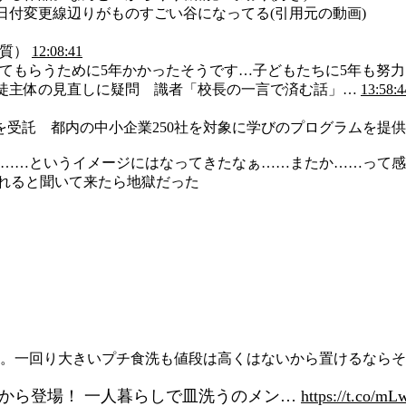
日付変更線辺りがものすごい谷になってる(引用元の動画)
体質）
12:08:41
禁してもらうために5年かかったそうです…子どもたちに5年も
、生徒主体の見直しに疑問 識者「校長の一言で済む話」…
13:58:4
を受託 都内の中小企業250社を対象に学びのプログラムを提供
…というイメージにはなってきたなぁ……またか……って感じ(
られると聞いて来たら地獄だった
一回り大きいプチ食洗も値段は高くはないから置けるならそっち
クから登場！ 一人暮らしで皿洗うのメン…
https://t.co/m