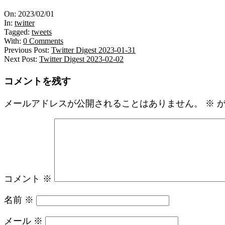
2023-
On:
2023/02/01
02-
In:
twitter
01
Tagged:
tweets
With:
0 Comments
Previous Post:
Twitter Digest 2023-01-31
Next Post:
Twitter Digest 2023-02-02
コメントを残す
メールアドレスが公開されることはありません。
※
が
コメント
※
名前
※
メール
※