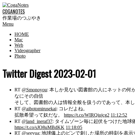
Skip
to
COGANOTES
content
作業場のつぶやき
Primary
Menu
Navigation
HOME
Menu
Mac
Web
Videographer
Photo
Twitter Digest 2023-02-01
RT
@Smonoyou
: 本しか見ない図書館の人にネットの何
なにその自信
そして、図書館の人は情報全般を扱うのであって、本
RT
@aibotomirusekai
: コレだよね。
拡散希望って奴だな。
https://t.co/WIRQiujcg2
11:12:52
RT
@land_ineraf37
: タイムゾーン毎に起伏をつけた地
https://t.co/sJO8uMBdKK
11:18:05
RT
@seevua
: 地球儀上のピンで刺した場所の時刻を表示