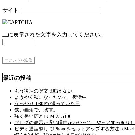
サイト
上に表示された文字を入力してください。
最近の投稿
もう復活の呪文は唱えない。
ようやく秋になったので、復活中
うっかり1080Pで撮っていた日
狭い画角で、蔵前。
強く長い雨とLUMIX G100
ブログの表示が遅い理由がわかって、やっとすっきりし
ビデオ通話越しにiPhoneをセットアップする方法（MacU