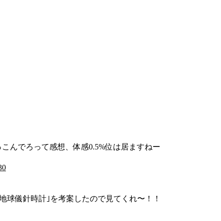
こんでろって感想、体感0.5%位は居ますねー
30
｢地球儀針時計｣を考案したので見てくれ〜！！