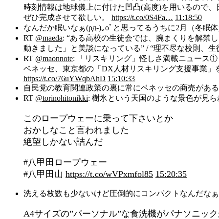
時刻情報は地球儀上に付けた凹凸(高度)を用いるので、
ぜひ完成させて欲しい。
https://t.co/0S4Fa…
11:18:50
なんだか眠いなぁ(ρд-)｡оﾟと思ってるうちに2月（冬眠
RT
@maeda
: “ある高校の生徒会では、腕まくりを解
動きました」と美談になっている” / “理不尽な校則
RT
@maonnote
: 「リスキリング」怪しさ満載ニュース①
ベネッセ、東京都の「DX人材リスキリング支援事業」
https://t.co/76uYWqbAhD
15:10:33
自民党の教育関連政策の裏に常にベネッセの商売がある…
RT
@torinohitonikki
: 樹氷という天国のような景色が見
このロープウェーに乗って下さいとか
おかしなこと言われました
絶望しかない詰んだ
#八甲田ロープウェー
#八甲田山
https://t.co/wVPxmfol85
15:20:35
洗える枚数も少ないけど圧倒的にコンパクトなんだなぁ。
A4サイズの”パーソナル”な食洗機がパナソニッ