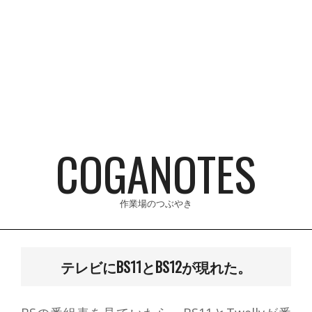
Skip
to
content
COGANOTES
作業場のつぶやき
Primary
Navigation
テレビにBS11とBS12が現れた。
Menu