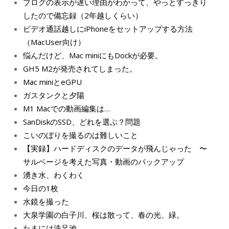
ブログの表示が遅い理由がわかって、やっとすっきり
したので備忘録（2年越しくらい）
ビデオ通話越しにiPhoneをセットアップする方法
（MacUser向け）
悩んだけど、Mac miniにもDockが必要。
GH5 M2が発売されてしまった。
Mac miniとeGPU
ガスタンクと夕陽
M1 Macでの動画編集は…
SanDiskのSSD、どれを選ぶ？問題
こいのぼりを撮るのは難しいこと
【実録】ハードディスクのデータが飛んじゃった 〜
サルベージを考えた写真・動画のバックアップ
湧き水、わくわく
今日の1枚
水鏡を撮った
大泉学園の白子川、桜は散って、春の光、緑。
たまには洗足池