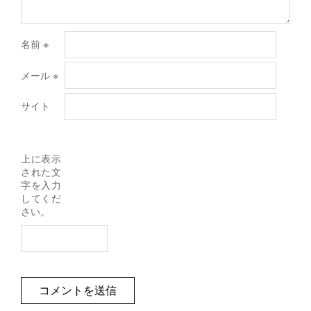
名前
※
メール
※
サイト
上に表示
された文
字を入力
してくだ
さい。