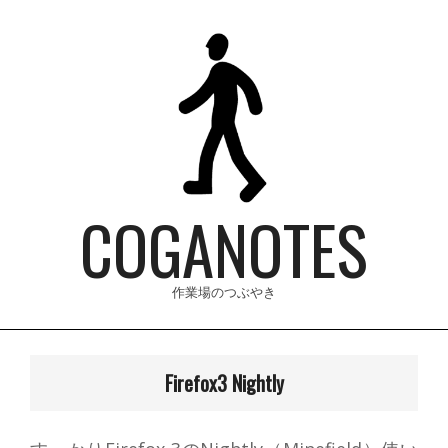
Skip
to
content
COGANOTES
作業場のつぶやき
Primary
Navigation
Firefox3 Nightly
Menu