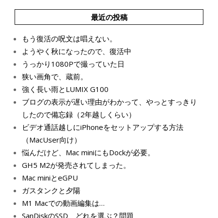
最近の投稿
もう復活の呪文は唱えない。
ようやく秋になったので、復活中
うっかり1080Pで撮っていた日
狭い画角で、蔵前。
強く長い雨とLUMIX G100
ブログの表示が遅い理由がわかって、やっとすっきり
したので備忘録（2年越しくらい）
ビデオ通話越しにiPhoneをセットアップする方法
（MacUser向け）
悩んだけど、Mac miniにもDockが必要。
GH5 M2が発売されてしまった。
Mac miniとeGPU
ガスタンクと夕陽
M1 Macでの動画編集は…
SanDiskのSSD、どれを選ぶ？問題