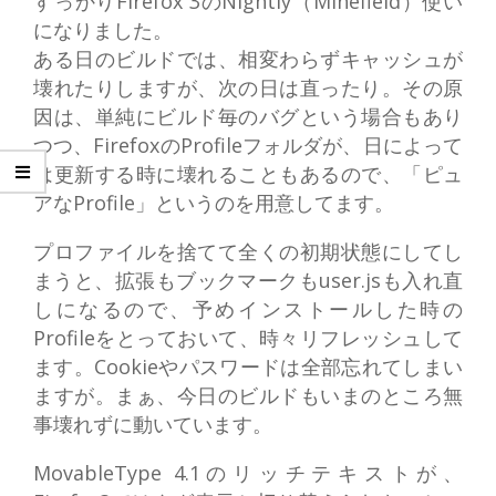
すっかりFirefox 3のNightly（Minefield）使い
になりました。
ある日のビルドでは、相変わらずキャッシュが
壊れたりしますが、次の日は直ったり。その原
因は、単純にビルド毎のバグという場合もあり
つつ、FirefoxのProfileフォルダが、日によって
は更新する時に壊れることもあるので、「ピュ
アなProfile」というのを用意してます。
プロファイルを捨てて全くの初期状態にしてし
まうと、拡張もブックマークもuser.jsも入れ直
しになるので、予めインストールした時の
Profileをとっておいて、時々リフレッシュして
ます。Cookieやパスワードは全部忘れてしまい
ますが。まぁ、今日のビルドもいまのところ無
事壊れずに動いています。
MovableType 4.1のリッチテキストが、