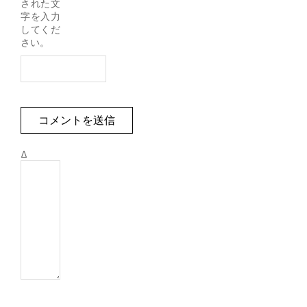
された文
字を入力
してくだ
さい。
Δ