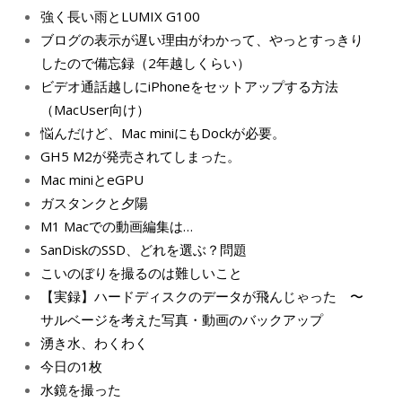
強く長い雨とLUMIX G100
ブログの表示が遅い理由がわかって、やっとすっきり
したので備忘録（2年越しくらい）
ビデオ通話越しにiPhoneをセットアップする方法
（MacUser向け）
悩んだけど、Mac miniにもDockが必要。
GH5 M2が発売されてしまった。
Mac miniとeGPU
ガスタンクと夕陽
M1 Macでの動画編集は…
SanDiskのSSD、どれを選ぶ？問題
こいのぼりを撮るのは難しいこと
【実録】ハードディスクのデータが飛んじゃった 〜
サルベージを考えた写真・動画のバックアップ
湧き水、わくわく
今日の1枚
水鏡を撮った