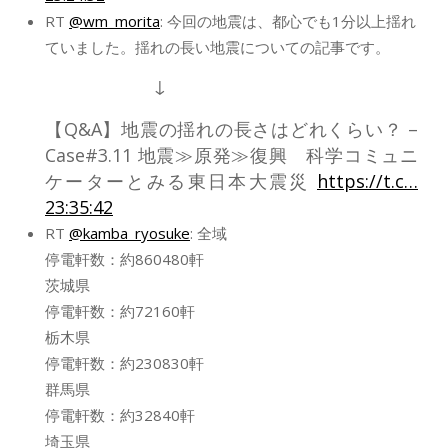
RT
@wm_morita
: 今回の地震は、都心でも1分以上揺れ
ていました。揺れの長い地震についての記事です。
↓
【Q&A】地震の揺れの長さはどれくらい？ –
Case#3.11 地震≫原発≫復興 科学コミュニ
ケーターとみる東日本大震災
https://t.c…
23:35:42
RT
@kamba_ryosuke
: 全域
停電軒数：約860480軒
茨城県
停電軒数：約72160軒
栃木県
停電軒数：約230830軒
群馬県
停電軒数：約32840軒
埼玉県