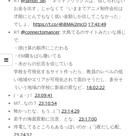
RT
@Simon_Sin
: 「ネットフリックスは、信じられない
お金を出す」じゃなくて「いままでアニメ制作会社は
才能にとんでもなく低い金額しか出してこなかった」
でしょ。
https://t.co/4hBMAj2mcO
17:43:49
RT
@connectomancer
: 大島てるのサイトみたいな感じ
で、
・掛け算の順序にこだわる
・EM菌をばら撒いてる
・水からの伝言を信じている
学校を可視化するサイト作ったら、教員のレベルの低
い地域やエリアが可視化されて面白そうだし、多分そ
ういう地域の学校に新規の変なビ…
18:02:22
(・д・)！
23:09:41
M7…なの？
23:10:54
怖かったな、もう…( ´`)
23:14:29
若干の海面変動に注意、とな。
23:17:00
停電してるところもあるっぽいのか…( ´`)夜だし心配。
23:24:32