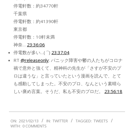
停電軒数：約34770軒
千葉県
停電軒数：約41390軒
東京都
停電軒数：10軒未満
神奈…
23:36:06
停電数が多い…( ´`)
23:37:04
RT
@releaseonly
: パニック障害や鬱の人たちがコロナ
禍で意外と強くて、精神科の先生が「さすが不安のプ
ロは違うな」と言っていたという漫画を読んで、とて
も感動してしまった。不安のプロ、なんという素晴ら
しい褒め言葉。そうだ、私も不安のプロだ。
23:56:18
2021-
ON:
2021/02/13
IN:
TWITTER
TAGGED:
TWEETS
02-
WITH:
0 COMMENTS
13