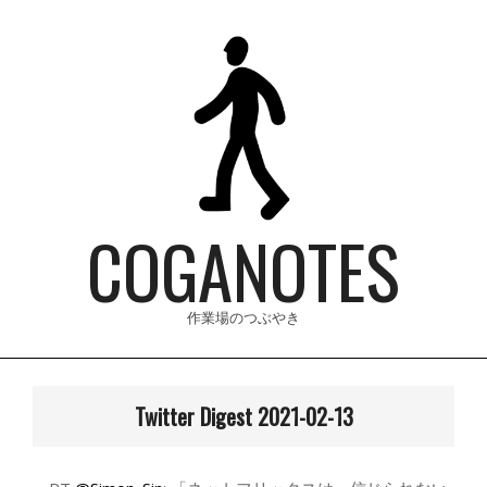
Skip
to
content
COGANOTES
作業場のつぶやき
Primary
Navigation
Twitter Digest 2021-02-13
Menu