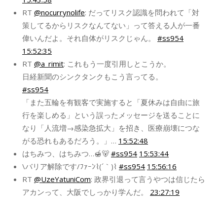
RT
@nocurrynolife
: だってリスク認識を問われて「対
策してるからリスクなんてない」って答える人が一番
偉いんだよ。それ自体がリスクじゃん。
#ss954
15:52:35
RT
@a_rimit
: これもう一度引用しとこうか。
日経新聞のシンクタンクもこう言ってる。
#ss954
「また五輪を有観客で実施すると「夏休みは自由に旅
行を楽しめる」という誤ったメッセージを送ることに
なり「人流増→感染急拡大」を招き、医療崩壊につな
がる恐れもあるだろう。」…
15:52:48
はちみつ、はちみつ…🍯🐻
#ss954
15:53:44
\バリア解除です/ﾌｧｰﾝ⌇(´｀)⌇
#ss954
15:56:16
RT
@UzeYatuniCom
: 政界引退って言うやつは信じたら
アカンって、大阪でしっかり学んだ。
23:27:19