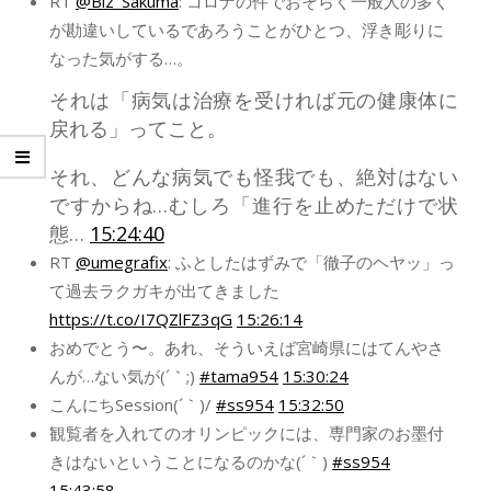
RT
@Biz_Sakuma
: コロナの件でおそらく一般人の多く
が勘違いしているであろうことがひとつ、浮き彫りに
なった気がする…。
それは「病気は治療を受ければ元の健康体に
戻れる」ってこと。
それ、どんな病気でも怪我でも、絶対はない
ですからね…むしろ「進行を止めただけで状
態…
15:24:40
RT
@umegrafix
: ふとしたはずみで「徹子のヘヤッ」っ
て過去ラクガキが出てきました
https://t.co/I7QZlFZ3qG
15:26:14
おめでとう〜。あれ、そういえば宮崎県にはてんやさ
んが…ない気が(´｀;)
#tama954
15:30:24
こんにちSession(´｀)/
#ss954
15:32:50
観覧者を入れてのオリンピックには、専門家のお墨付
きはないということになるのかな(´｀)
#ss954
15:43:58