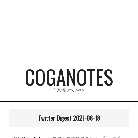
Skip
to
content
COGANOTES
作業場のつぶやき
Primary
Navigation
Twitter Digest 2021-06-18
Menu