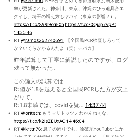
RT
@keizi666
: NHKがまとめてる都道府県別病床使用
率が更新された。神奈川、東京、沖縄のひっ迫具合エ
グイし、埼玉の増え方もヤバイ（東京の影響？）。
https://t.co/899l9cqE0h
https://t.co/0Qulp7VpPt
14:35:46
RT
@ramos262740691
: 【全国民PCR検査しろって
か？いくらかかるんだよ（笑）←バカ】
昨年試算して丁寧に解説したのですが、ログ
残って無かった…
この論文の試算では
Rt値が1.8を越えると全国民PCRした方が安上
がりで、
Rt1.8未満では、covidを疑…
14:37:44
RT
@oritech
: もうマリトッツォわかんねぇな。
https://t.co/k2IsZEUxAC
14:46:04
RT
@krttn78
: 息子の周りでも、論破系YouTuberにか
ぶれてる子が続出してるらしいんだけど、「息子はど