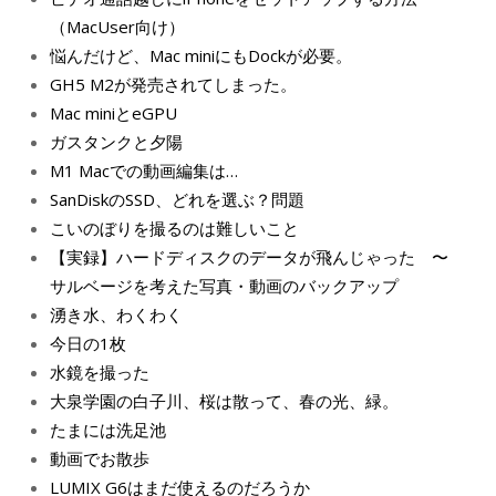
（MacUser向け）
悩んだけど、Mac miniにもDockが必要。
GH5 M2が発売されてしまった。
Mac miniとeGPU
ガスタンクと夕陽
M1 Macでの動画編集は…
SanDiskのSSD、どれを選ぶ？問題
こいのぼりを撮るのは難しいこと
【実録】ハードディスクのデータが飛んじゃった 〜
サルベージを考えた写真・動画のバックアップ
湧き水、わくわく
今日の1枚
水鏡を撮った
大泉学園の白子川、桜は散って、春の光、緑。
たまには洗足池
動画でお散歩
LUMIX G6はまだ使えるのだろうか