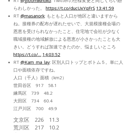
RT
@gloomikinoko
: Twitterの仕様変更と同じくらい紛
らわしかった。
https://t.co/ducUxYqFrS
13:41:59
RT
@masanork
: もともと人口が他区と違いますから
ね。接種券の配布が遅れたせいで、大規模接種会場の
恩恵を受けられなかったこと、住宅地で会社が少なく
職域接種の地域解放による恩恵が小さかったことも大
きい。どうすれば加速できたのか、悩ましいところ
https://t.co/…
14:03:52
RT
@Kam_ma_lay
: 区別人口トップとボトム５。単に人
口や面積依存ですね。
人口（千人）面積（km2）
世田谷区 917 58.1
練馬区 739 48.2
大田区 734 60.4
江戸川区 700 49.9
文京区 226 11.3
荒川区 217 10.2