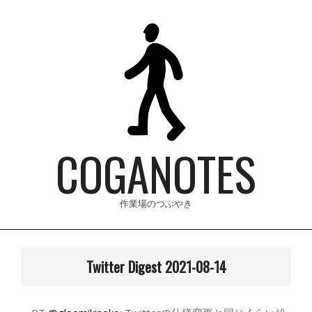
Skip
to
content
COGANOTES
作業場のつぶやき
Primary
Navigation
Twitter Digest 2021-08-14
Menu