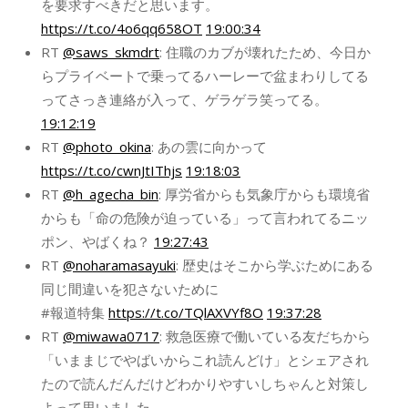
を要求すべきだと思います。
https://t.co/4o6qq658OT
19:00:34
RT
@saws_skmdrt
: 住職のカブが壊れたため、今日か
らプライベートで乗ってるハーレーで盆まわりしてる
ってさっき連絡が入って、ゲラゲラ笑ってる。
19:12:19
RT
@photo_okina
: あの雲に向かって
https://t.co/cwnJtIThjs
19:18:03
RT
@h_agecha_bin
: 厚労省からも気象庁からも環境省
からも「命の危険が迫っている」って言われてるニッ
ポン、やばくね？
19:27:43
RT
@noharamasayuki
: 歴史はそこから学ぶためにある
同じ間違いを犯さないために
#報道特集
https://t.co/TQlAXVYf8O
19:37:28
RT
@miwawa0717
: 救急医療で働いている友だちから
「いままじでやばいからこれ読んどけ」とシェアされ
たので読んだんだけどわかりやすいしちゃんと対策し
よって思いました。