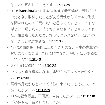
な」とか言われて、その通…
18:19:29
RT
@kaerukoakeno
: 乳幼児抱えて希死念慮に苦しんで
いたとき、取材したことがある男性からメールで近況
を聞かれたので「死にたいと思ってて」と（ライトな
感じに）返したら、「うちに来なさい」と言ってくれ
た。相当迷ったんだど、頼ってはいけない、と思うの
が、きっと私の弱さな…
18:19:37
"子供の面倒を一時間以上見たことのない人生の先輩"の
呪いのような言葉…これに類することがいっぱいあるな
(´｀) > RT
18:28:45
気がつけば630(´｀)
18:30:25
いつもと違う構成になる、永野さん回 #あったかタイ
ム
18:32:06
宮崎出身だからといって「波に乗ったことはない」 #
あったかタイム
18:33:29
TBSの福利厚生、下田寮。 #あったかタイム
18:35:38
「小林さん、紹介しましょうか」