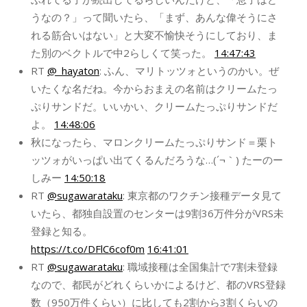
うなの？」って聞いたら、「まず、あんな偉そうにさ
れる筋合いはない」と大変不愉快そうにしており、ま
た別のベクトルで中2らしくて笑った。
14:47:43
RT
@_hayaton
: ふん、マリトッツォというのかい。ぜ
いたくな名だね。今からおまえの名前はクリームたっ
ぷりサンドだ。いいかい、クリームたっぷりサンドだ
よ。
14:48:06
秋になったら、マロンクリームたっぷりサンド＝栗ト
ッツォがいっぱい出てくるんだろうな…(´¬｀) たーのー
しみー
14:50:18
RT
@sugawarataku
: 東京都のワクチン接種データ見て
いたら、都独自設置のセンターは9割36万件分がVRS未
登録と知る。
https://t.co/DFlC6cof0m
16:41:01
RT
@sugawarataku
: 職域接種は全国集計で7割未登録
なので、都民がどれくらいかによるけど、都のVRS登録
数（950万件くらい）に比しても2割から3割くらいの