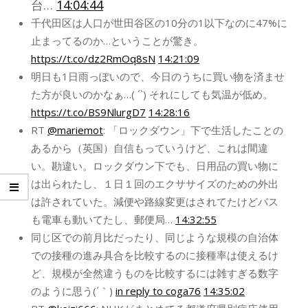
台…
14:04:44
千代田区は人口が世田谷区の10分の1以下なのに47%に
止まってるのか…ということが驚き。
https://t.co/dz2RmOq8sN
14:21:09
明日も1日雨っぽいので、今日のうちに買い物を済ませ
た方が良いのかなぁ…( ´`) それにしても気温が低め。
https://t.co/BS9NlurgD7
14:28:16
RT
@mariemot
: 「ロックダウン」下で生活したことの
あるから（英国）自信もっていうけど、これは間違
い。勘違い。ロックダウン下でも、日用品の買い物に
は出られたし、１日１回のエクササイズのための外出
は許されていた。減便や路線変更はされてたけどバス
も電車も動いてたし、郵便局…
14:32:55
同じ区での前月比だったり、同じような規模の自治体
での接種の進み具合を比較するのに接種率は使えるけ
ど、規模が全然違うものを比較するには雑すぎる数字
のように思う(´｀)
in reply to coga76
14:35:02