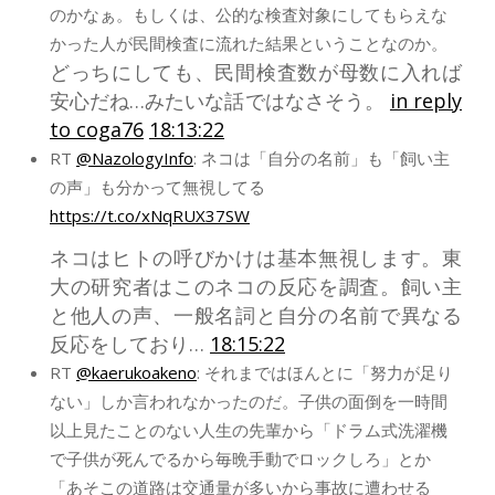
のかなぁ。もしくは、公的な検査対象にしてもらえな
かった人が民間検査に流れた結果ということなのか。
どっちにしても、民間検査数が母数に入れば
安心だね…みたいな話ではなさそう。
in reply
to coga76
18:13:22
RT
@NazologyInfo
: ネコは「自分の名前」も「飼い主
の声」も分かって無視してる
https://t.co/xNqRUX37SW
ネコはヒトの呼びかけは基本無視します。東
大の研究者はこのネコの反応を調査。飼い主
と他人の声、一般名詞と自分の名前で異なる
反応をしており…
18:15:22
RT
@kaerukoakeno
: それまではほんとに「努力が足り
ない」しか言われなかったのだ。子供の面倒を一時間
以上見たことのない人生の先輩から「ドラム式洗濯機
で子供が死んでるから毎晩手動でロックしろ」とか
「あそこの道路は交通量が多いから事故に遭わせる