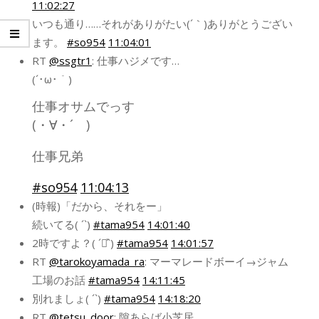
11:02:27
いつも通り……それがありがたい(´｀)ありがとうござい
ます。
#so954
11:04:01
RT
@ssgtr1
: 仕事ハジメです…
(´･ω･｀)
仕事オサムでっす
(・∀・´ )
仕事兄弟
#so954
11:04:13
(時報)「だから、それをー」
続いてる( ´`)
#tama954
14:01:40
2時ですよ？( ´◡͐`)
#tama954
14:01:57
RT
@tarokoyamada_ra
: マーマレードボーイ→ジャム
工場のお話
#tama954
14:11:45
別れましょ( ´`)
#tama954
14:18:20
RT
@tetsu_door
: 隙あらば小芝居