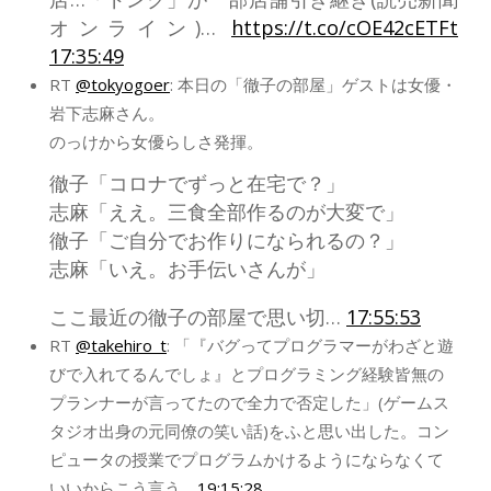
オンライン)…
https://t.co/cOE42cETFt
17:35:49
RT
@tokyogoer
: 本日の「徹子の部屋」ゲストは女優・
岩下志麻さん。
のっけから女優らしさ発揮。
徹子「コロナでずっと在宅で？」
志麻「ええ。三食全部作るのが大変で」
徹子「ご自分でお作りになられるの？」
志麻「いえ。お手伝いさんが」
ここ最近の徹子の部屋で思い切…
17:55:53
RT
@takehiro_t
: 「『バグってプログラマーがわざと遊
びで入れてるんでしょ』とプログラミング経験皆無の
プランナーが言ってたので全力で否定した」(ゲームス
タジオ出身の元同僚の笑い話)をふと思い出した。コン
ピュータの授業でプログラムかけるようにならなくて
いいからこう言う…
19:15:28