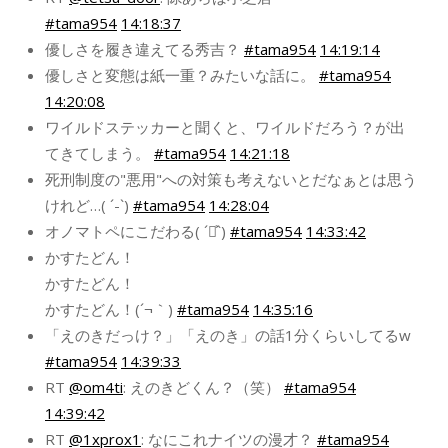
#tama954
14:18:37
優しさを履き違えてる秀吉？
#tama954
14:19:14
優しさと変態は紙一重？みたいな話に。
#tama954
14:20:08
ワイルドステッカーと聞くと、ワイルドだろう？が出
てきてしまう。
#tama954
14:21:18
死刑制度の"悪用"への対策も考えないとだなぁとは思う
けれど…( ´-`)
#tama954
14:28:04
オノマトペにこだわる( ´◡͐`)
#tama954
14:33:42
かすたどん！
かすたどん！
かすたどん！(´¬｀)
#tama954
14:35:16
「えのきだっけ？」「えのき」の話1分くらいしてるw
#tama954
14:39:33
RT
@om4ti
: えのきどくん？（笑）
#tama954
14:39:42
RT
@1xprox1
: なにこれナイツの漫才？
#tama954