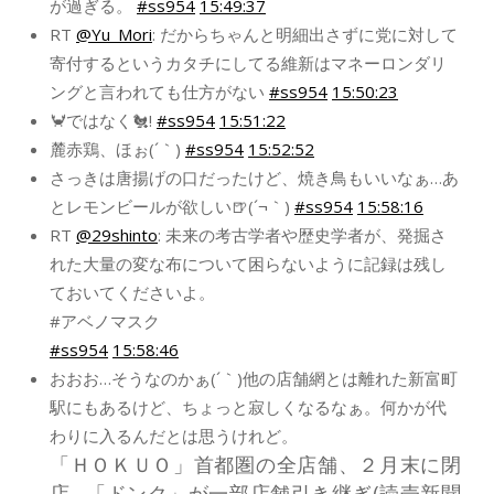
が過ぎる。
#ss954
15:49:37
RT
@Yu_Mori
: だからちゃんと明細出さずに党に対して
寄付するというカタチにしてる維新はマネーロンダリ
ングと言われても仕方がない
#ss954
15:50:23
🦀ではなく🐔!
#ss954
15:51:22
麓赤鶏、ほぉ(´｀)
#ss954
15:52:52
さっきは唐揚げの口だったけど、焼き鳥もいいなぁ…あ
とレモンビールが欲しい🍺(´¬｀)
#ss954
15:58:16
RT
@29shinto
: 未来の考古学者や歴史学者が、発掘さ
れた大量の変な布について困らないように記録は残し
ておいてくださいよ。
#アベノマスク
#ss954
15:58:46
おおお…そうなのかぁ(´｀)他の店舗網とは離れた新富町
駅にもあるけど、ちょっと寂しくなるなぁ。何かが代
わりに入るんだとは思うけれど。
「ＨＯＫＵＯ」首都圏の全店舗、２月末に閉
店…「ドンク」が一部店舗引き継ぎ(読売新聞