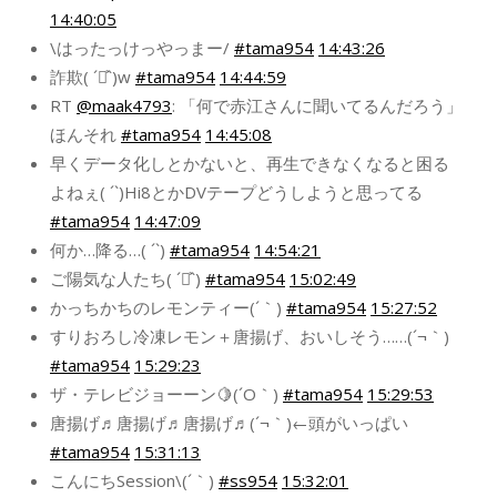
14:40:05
\はったっけっやっまー/
#tama954
14:43:26
詐欺( ´◡͐`)w
#tama954
14:44:59
RT
@maak4793
: 「何で赤江さんに聞いてるんだろう」
ほんそれ
#tama954
14:45:08
早くデータ化しとかないと、再生できなくなると困る
よねぇ( ´`)Hi8とかDVテープどうしようと思ってる
#tama954
14:47:09
何か…降る…( ´`)
#tama954
14:54:21
ご陽気な人たち( ´◡͐`)
#tama954
15:02:49
かっちかちのレモンティー(´｀)
#tama954
15:27:52
すりおろし冷凍レモン＋唐揚げ、おいしそう……(´¬｀)
#tama954
15:29:23
ザ・テレビジョーーン🍋(´O｀)
#tama954
15:29:53
唐揚げ♬唐揚げ♬唐揚げ♬(´¬｀)←頭がいっぱい
#tama954
15:31:13
こんにちSession\(´｀)
#ss954
15:32:01