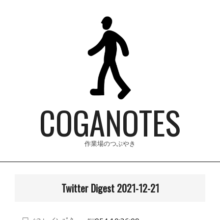
Skip
to
content
COGANOTES
作業場のつぶやき
Primary
Navigation
Twitter Digest 2021-12-21
Menu