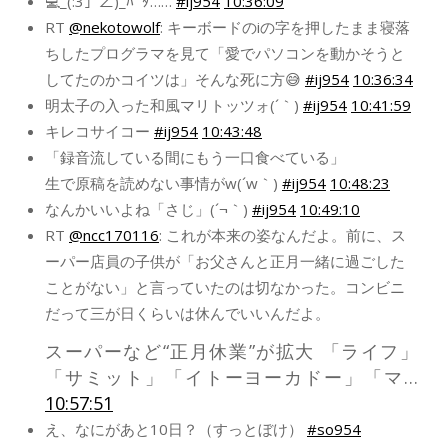
💻_(:3」∠)_ﾊﾟﾀ……
#ij954
10:36:09
RT
@nekotowolf
: キーボードのiの字を押したまま寝落
ちしたプログラマを見て「愛でパソコンを動かそうと
してたのかコイツは」そんな死に方😅
#ij954
10:36:34
明太子の入った和風マリトッツォ(´｀)
#ij954
10:41:59
キレコサイコー
#ij954
10:43:48
「録音流している間にもう一口食べている」
生で原稿を読めない事情がw(´w｀)
#ij954
10:48:23
なんかいいよね「さじ」(´¬｀)
#ij954
10:49:10
RT
@ncc170116
: これが本来の姿なんだよ。前に、ス
ーパー店員の子供が「お父さんと正月一緒に過ごした
ことがない」と言っていたのは切なかった。コンビニ
だって三が日くらいは休んでいいんだよ。
スーパーなど“正月休業”が拡大 「ライフ」
「サミット」「イトーヨーカドー」「マ…
10:57:51
え、なにがあと10日？（すっとぼけ）
#so954