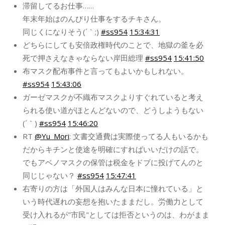
滞留してるお仕事……
年末年始はのんびり仕事をするチキさん。
同じくになりそう(´｀;)
#ss954
15:34:31
どちらにしても安倍政権時代のことで、地獄の釜を必
死で押さえなきゃならない岸田総理
#ss954
15:41:50
布マスク配布事件と言ってもよいかもしれない。
#ss954
15:43:06
ガーゼマスクが不織布マスクよりすぐれていると考え
られる使い道がほとんどないので、どうしようもない
(´｀)
#ss954
15:46:20
RT
@Yu_Mori
: 文書交通費は実際使ってる人もいるかも
だからキチンと使途を明確にすればいいだけの話で。
でもアベノマスクの保管は税金をドブに投げてんのと
同じじゃない？
#ss954
15:47:41
右寄りの方は「外国人はみんな日本に憧れている」と
いう時代遅れの妄想を抱いたままだし。労働力として
受け入れるが"市民"としては拒否というのは、わがまま