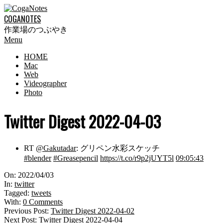
Skip
to
COGANOTES
content
作業場のつぶやき
Primary
Menu
Navigation
HOME
Menu
Mac
Web
Videographer
Photo
Twitter Digest 2022-04-03
RT
@Gakutadar
: グリペン水彩スケッチ
#blender
#Greasepencil
https://t.co/r9p2jUYT5l
09:05:43
2022-
On:
2022/04/03
04-
In:
twitter
03
Tagged:
tweets
With:
0 Comments
Previous Post:
Twitter Digest 2022-04-02
Next Post:
Twitter Digest 2022-04-04