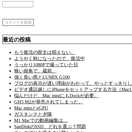
最近の投稿
もう復活の呪文は唱えない。
ようやく秋になったので、復活中
うっかり1080Pで撮っていた日
狭い画角で、蔵前。
強く長い雨とLUMIX G100
ブログの表示が遅い理由がわかって、やっとすっきりし
ビデオ通話越しにiPhoneをセットアップする方法（MacU
悩んだけど、Mac miniにもDockが必要。
GH5 M2が発売されてしまった。
Mac miniとeGPU
ガスタンクと夕陽
M1 Macでの動画編集は…
SanDiskのSSD、どれを選ぶ？問題