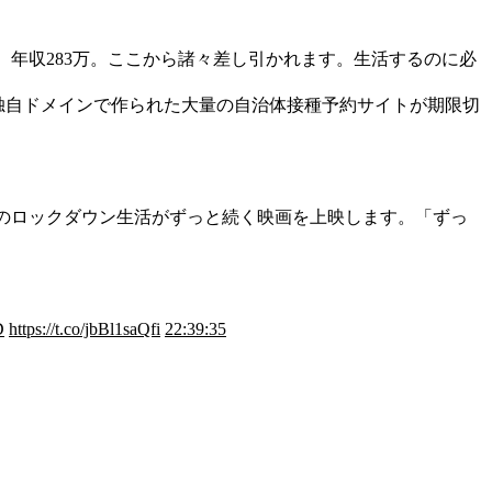
て、年収283万。ここから諸々差し引かれます。生活するのに必
独自ドメインで作られた大量の自治体接種予約サイトが期限切
模のロックダウン生活がずっと続く映画を上映します。「ずっ
D
https://t.co/jbBl1saQfi
22:39:35