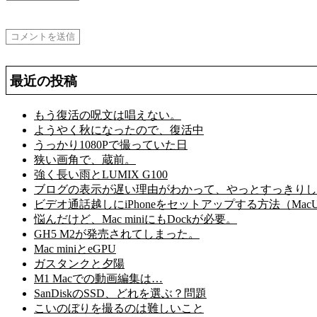
最近の投稿
もう復活の呪文は唱えない。
ようやく秋になったので、復活中
うっかり1080Pで撮っていた日
狭い画角で、蔵前。
強く長い雨とLUMIX G100
ブログの表示が遅い理由がわかって、やっとすっきりし
ビデオ通話越しにiPhoneをセットアップする方法（MacU
悩んだけど、Mac miniにもDockが必要。
GH5 M2が発売されてしまった。
Mac miniとeGPU
ガスタンクと夕陽
M1 Macでの動画編集は…
SanDiskのSSD、どれを選ぶ？問題
こいのぼりを撮るのは難しいこと