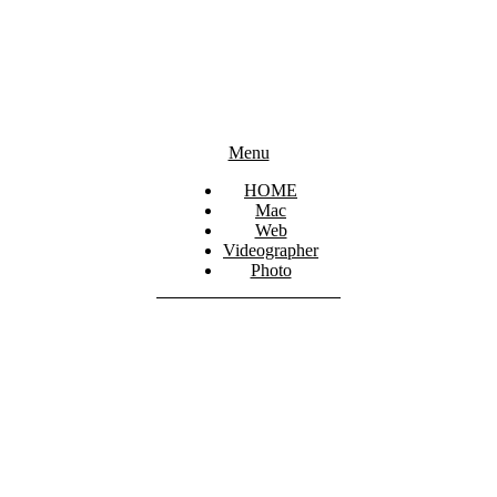
Primary
Menu
Navigation
Menu
HOME
Mac
Web
Videographer
Photo