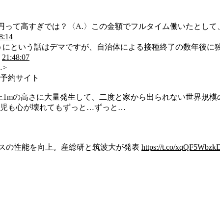
500円って高すぎでは？〈A.〉この金額でフルタイム働いたとし
8:14
ようにという話はデマですが、自治体による接種終了の数年後に
。
21:48:07
>
予約サイト
が地上1mの高さに大量発生して、二度と家から出られない世界規
児も心が壊れてもずっと…ずっと…
イスの性能を向上。産総研と筑波大が発表
https://t.co/xqQF5Wbzk