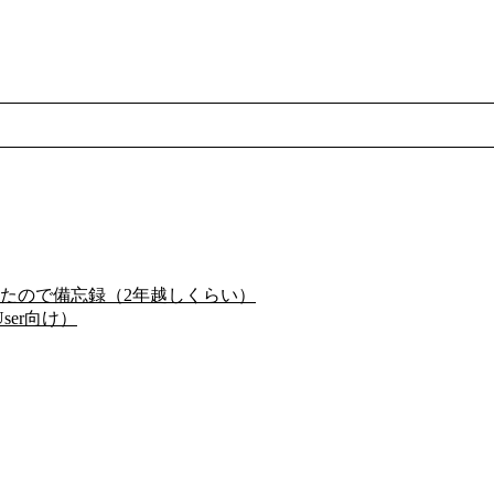
たので備忘録（2年越しくらい）
ser向け）