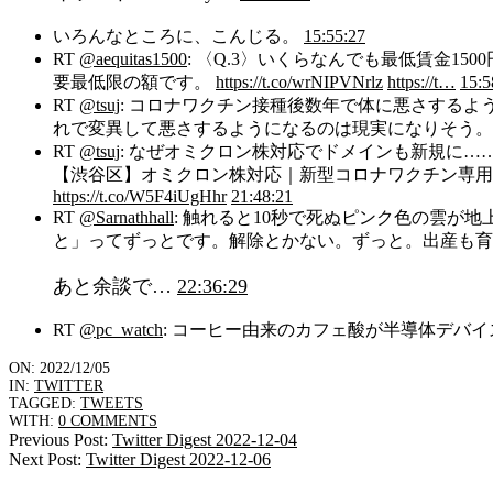
いろんなところに、こんじる。
15:55:27
RT
@aequitas1500
: 〈Q.3〉いくらなんでも最低賃金1
要最低限の額です。
https://t.co/wrNIPVNrlz
https://t…
15:5
RT
@tsuj
: コロナワクチン接種後数年で体に悪さする
れで変異して悪さするようになるのは現実になりそう
RT
@tsuj
: なぜオミクロン株対応でドメインも新規に……
【渋谷区】オミクロン株対応｜新型コロナワクチン専用
https://t.co/W5F4iUgHhr
21:48:21
RT
@Sarnathhall
: 触れると10秒で死ぬピンク色の雲
と」ってずっとです。解除とかない。ずっと。出産も育
あと余談で…
22:36:29
RT
@pc_watch
: コーヒー由来のカフェ酸が半導体デバ
2022-
ON:
2022/12/05
IN:
TWITTER
12-
TAGGED:
TWEETS
05
WITH:
0 COMMENTS
Previous Post:
Twitter Digest 2022-12-04
Next Post:
Twitter Digest 2022-12-06