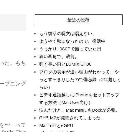
最近の投稿
もう復活の呪文は唱えない。
ようやく秋になったので、復活中
うっかり1080Pで撮っていた日
狭い画角で、蔵前。
った。もち
強く長い雨とLUMIX G100
ブログの表示が遅い理由がわかって、や
っとすっきりしたので備忘録（2年越しく
にオープニング
らい）
ビデオ通話越しにiPhoneをセットアップ
する方法（MacUser向け）
悩んだけど、Mac miniにもDockが必要。
GH5 M2が発売されてしまった。
時計を〜」って
Mac miniとeGPU