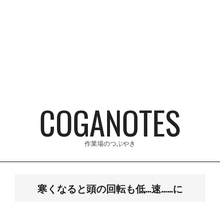
Skip
to
content
COGANOTES
作業場のつぶやき
Primary
Navigation
寒くなると頭の回転も低…速……に
Menu