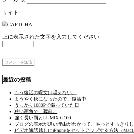
サイト
上に表示された文字を入力してください。
最近の投稿
もう復活の呪文は唱えない。
ようやく秋になったので、復活中
うっかり1080Pで撮っていた日
狭い画角で、蔵前。
強く長い雨とLUMIX G100
ブログの表示が遅い理由がわかって、やっとすっきりし
ビデオ通話越しにiPhoneをセットアップする方法（MacU