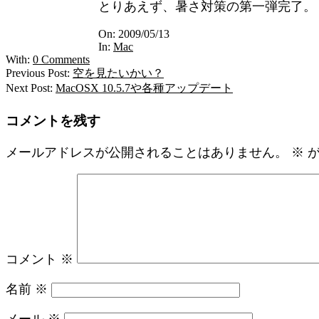
とりあえず、暑さ対策の第一弾完了。
2009-
On:
2009/05/13
05-
In:
Mac
13
With:
0 Comments
Previous Post:
空を見たいかい？
Next Post:
MacOSX 10.5.7や各種アップデート
コメントを残す
メールアドレスが公開されることはありません。
※
が
コメント
※
名前
※
メール
※