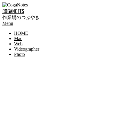
Skip
to
COGANOTES
content
作業場のつぶやき
Primary
Menu
Navigation
HOME
Menu
Mac
Web
Videographer
Photo