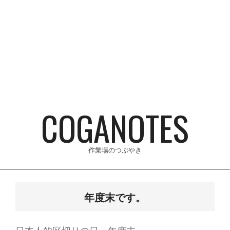
Skip
to
content
COGANOTES
作業場のつぶやき
Primary
Navigation
年度末です。
Menu