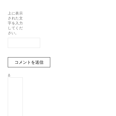
上に表示
された文
字を入力
してくだ
さい。
Δ